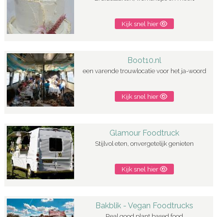
Kijk snel hier
Boot10.nl
een varende trouwlocatie voor het ja-woord
Kijk snel hier
Glamour Foodtruck
Stijlvol eten, onvergetelijk genieten
Kijk snel hier
Bakblik - Vegan Foodtrucks
Real good plant based food