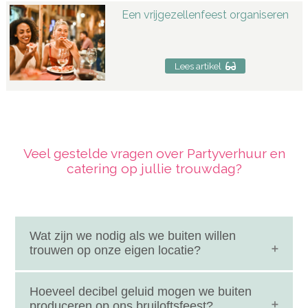
Een vrijgezellenfeest organiseren
Lees artikel
Veel gestelde vragen over Partyverhuur en
catering op jullie trouwdag?
Wat zijn we nodig als we buiten willen
trouwen op onze eigen locatie?
Als je buiten gaat trouwen en ook de bruiloft gaat
Hoeveel decibel geluid mogen we buiten
vieren dan moet je zeker wel een aantal zaken
produceren op ons bruiloftsfeest?