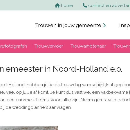
home
contact en adverte
Trouwen in jouw gemeente
Insp
uwfotografen
Trouwvervoer
Trouwambtenaar
Trouwri
iemeester in Noord-Holland e.o.
d-Holland, hebben jullie de trouwdag waarschijnlijk al gepland.
l veel op jullie af komt. Je kunt dus vast wel een vakbekwame h
 een enorme uitkomst voor jullie zijn. Neem gerust vrijblijven
ie bij de weddingplanners aanvragen.