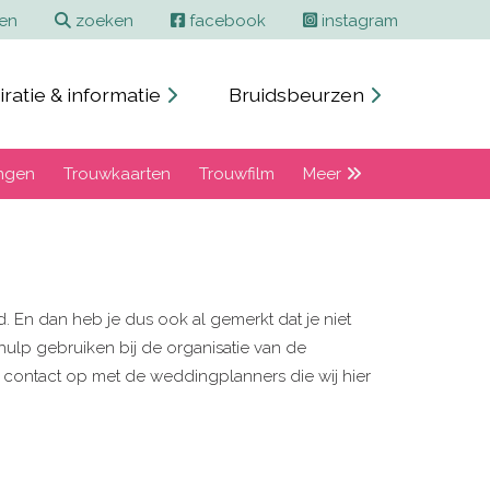
ren
zoeken
facebook
instagram
iratie & informatie
Bruidsbeurzen
ngen
Trouwkaarten
Trouwfilm
Meer
 En dan heb je dus ook al gemerkt dat je niet
ulp gebruiken bij de organisatie van de
d contact op met de weddingplanners die wij hier