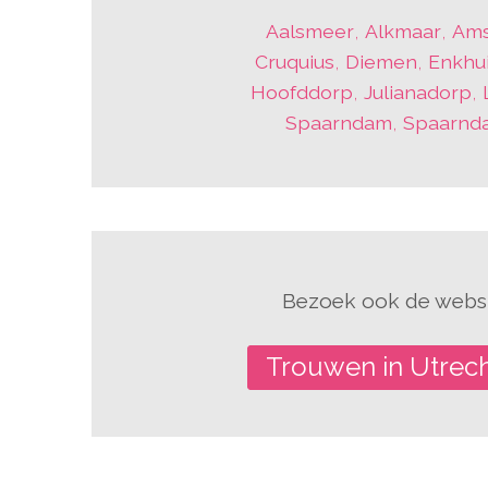
Aalsmeer
,
Alkmaar
,
Ams
Cruquius
,
Diemen
,
Enkhu
Hoofddorp
,
Julianadorp
,
Spaarndam
,
Spaarnd
Bezoek ook de websi
Trouwen in Utrec