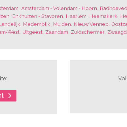
terdam
,
Amsterdam - Volendam - Hoorn
,
Badhoeved
izen
,
Enkhuizen - Stavoren
,
Haarlem
,
Heemskerk
,
He
Landelijk
,
Medemblik
,
Muiden
,
Nieuw Vennep
,
Oostz
am-West
,
Uitgeest
,
Zaandam
,
Zuidschermer
,
Zwaagdi
te:
Vol
ht