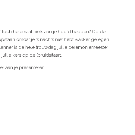
elf toch helemaal niets aan je hoofd hebben? Op de
opstaan omdat je 's nachts niet hebt wakker gelegen
anner is de hele trouwdag jullie ceremoniemeester
ullie kers op de (bruids)taart.
ier aan je presenteren!
d