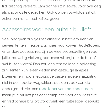
creëer je een speels effect en heb je je bruiloft in een korte
tijd prachtig versierd. Lampionnen zijn zowel voor overdag
als ’s avonds te gebruiken. Ook op de trouwfoto’s zal dit
zeker een romantisch effect geven!
Accessoires voor een buiten bruiloft
Veel bedrijven zijn gespecialiseerd in het verhuren van
servies, tenten, meubels, lampjes, vuurkorven, (rode)lopers
en andere accessoires. Zijn de weersvoorspellingen voor
jullie trouwdag niet zo goed, maar willen jullie de bruiloft
wel buiten vieren? Dan zou een tent de ideale oplossing
zijn. Tenten kun je aankleden met gezellige lampjes,
bloemen en mooi meubilair. Je gasten moeten natuurlijk
niet in de modder wegzakken, dus denk ook aan de
ondergrond. Met een
rode loper van rodelopers.com
maak je je bruiloft pas ècht compleet. Voor een klassieke
en traditionele bruiloft wordt vaak een witte loper gebruikt.