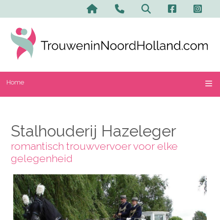
Home
Stalhouderij Hazeleger
romantisch trouwvervoer voor elke
gelegenheid