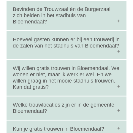
Bevinden de Trouwzaal én de Burgerzaal
zich beiden in het stadhuis van
Bloemendaal?
Jazeker, allebei in het stadhuis van de gemeente
Hoeveel gasten kunnen er bij een trouwerij in
Bloemendaal. De burgerzaal is de grote zaal voor
de zalen van het stadhuis van Bloemendaal?
huwelijken, de trouwzaal de kleine zaal.
In de "Trouwzaal" kunnen 15 personen aanwezig
Wij willen gratis trouwen in Bloemendaal. We
zijn bij de huwelijksvoltrekking. In de "Burgerzaal"
wonen er niet, maar ik werk er wel. En we
willen graag in het mooie stadhuis trouwen.
zijn dat 150 personen. Beiden inclusief bruidspaar,
Kan dat gratis?
bruidskinderen, getuigen, trouwambtenaar e.d.
Als je in Bloemendaal woont of werkt, dan mag je
Welke trouwlocaties zijn er in de gemeente
gebruik maken van de "gratis trouwen service" in
Bloemendaal?
het stadhuis. Jullie mogen dan in totaal met 10
personen zijn, exclusief trouwambtenaar en
Bloemendaal biedt officiële trouwlocaties én de
Kun je gratis trouwen in Bloemendaal?
fotograaf. Meer info vraag je aan bij het stadhuis,