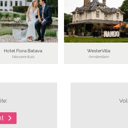
Hotel Flora Batava
WesterVilla
Nieuwersluis
Amsterdam
te:
Vol
ht