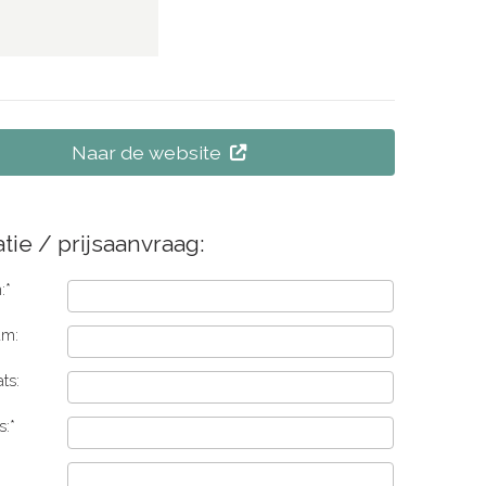
Naar de website
tie / prijsaanvraag:
:*
am:
ts:
s:*