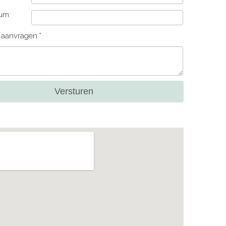
um:
e aanvragen:*