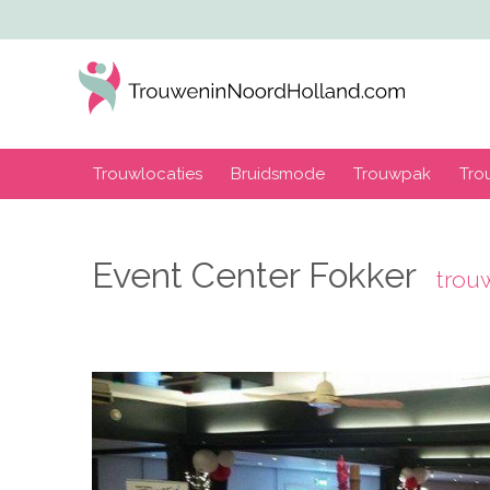
Trouwlocaties
Bruidsmode
Trouwpak
Tro
Event Center Fokker
trou