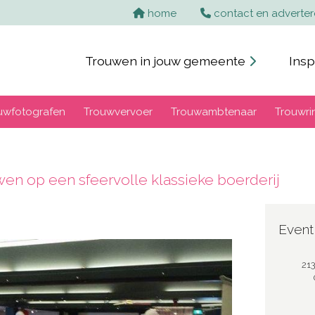
home
contact en adverte
Trouwen in jouw gemeente
Insp
uwfotografen
Trouwvervoer
Trouwambtenaar
Trouwri
wen op een sfeervolle klassieke boerderij
Event
21