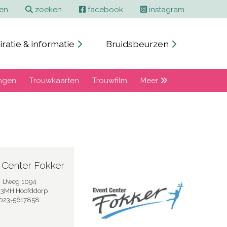
ren
zoeken
facebook
instagram
iratie & informatie
Bruidsbeurzen
ngen
Trouwkaarten
Trouwfilm
Meer
 Center Fokker
IJweg 1094
33MH Hoofddorp
023-5617858