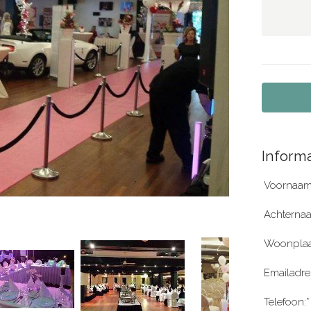
Informa
Voornaam
Achterna
Woonplaa
Emailadre
Telefoon:*