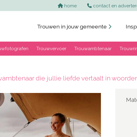
home
contact en adverte
Trouwen in jouw gemeente
Insp
uwfotografen
Trouwvervoer
Trouwambtenaar
Trouwri
ambtenaar die jullie liefde vertaalt in woorde
Mat