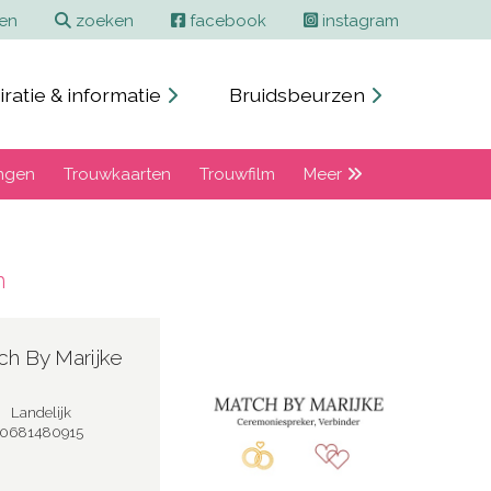
ren
zoeken
facebook
instagram
iratie & informatie
Bruidsbeurzen
ngen
Trouwkaarten
Trouwfilm
Meer
n
ch By Marijke
Landelijk
0681480915