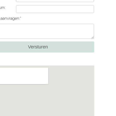
um:
e aanvragen:*