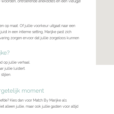
lle woorden, ontroerende anekdotes en een vleugje
 en op maat. Of jullie voorkeur uitgaat naar een
uist in een intieme setting, Marijke past zich
varing zorgen ervoor dat jullie zorgeloos kunnen
jke?
 op jullie verhaal.
 jullie luistert.
tijlen.
rgetelijk moment
 liefde? Kies dan voor Match By Marijke als
alleen jullie, maar ook jullie gasten voor altijd