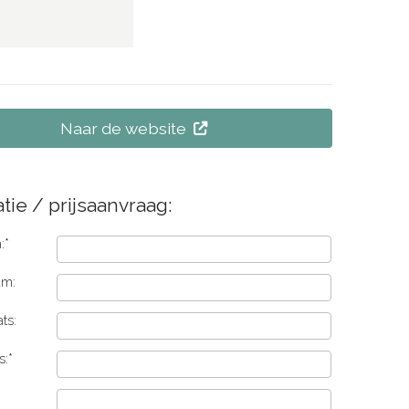
Naar de website
tie / prijsaanvraag:
:*
am:
ts:
s:*