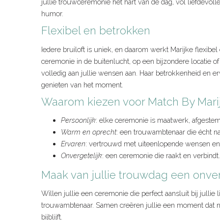
jullie trouwceremonie het hart van de dag, vol liefdevo
humor.
Flexibel en betrokken
Iedere bruiloft is uniek, en daarom werkt Marijke flexibel
ceremonie in de buitenlucht, op een bijzondere locatie of j
volledig aan jullie wensen aan. Haar betrokkenheid en er
genieten van het moment.
Waarom kiezen voor Match By Mari
Persoonlijk
: elke ceremonie is maatwerk, afgestemd
Warm en oprecht
: een trouwambtenaar die écht naar
Ervaren
: vertrouwd met uiteenlopende wensen en s
Onvergetelijk
: een ceremonie die raakt en verbindt.
Maak van jullie trouwdag een onve
Willen jullie een ceremonie die perfect aansluit bij jullie
trouwambtenaar. Samen creëren jullie een moment dat niet 
bijblijft.