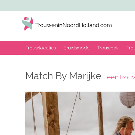
Trouwlocaties
Bruidsmode
Trouwpak
Tro
Match By Marijke
een trouw