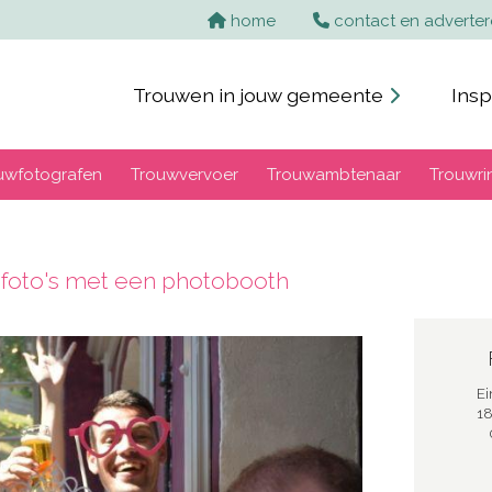
home
contact en adverte
Trouwen in jouw gemeente
Insp
uwfotografen
Trouwvervoer
Trouwambtenaar
Trouwri
 foto's met een photobooth
Ei
18