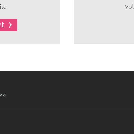
te:
Vol
ht
acy