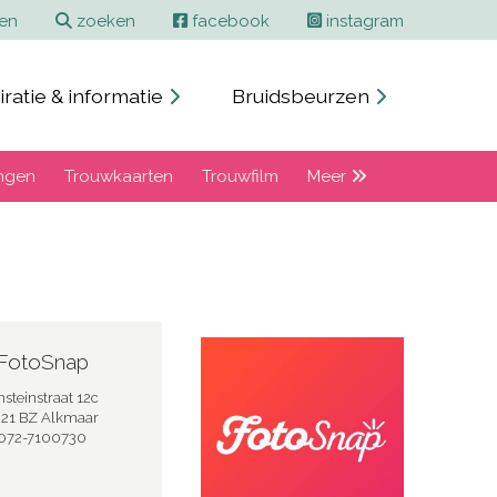
ren
zoeken
facebook
instagram
iratie & informatie
Bruidsbeurzen
ngen
Trouwkaarten
Trouwfilm
Meer
FotoSnap
nsteinstraat 12c
21 BZ Alkmaar
072-7100730