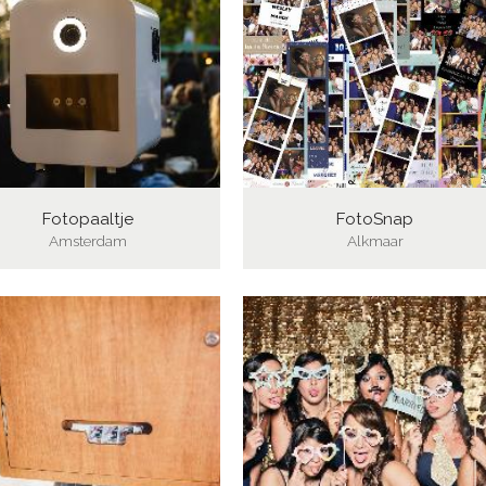
Fotopaaltje
FotoSnap
Amsterdam
Alkmaar