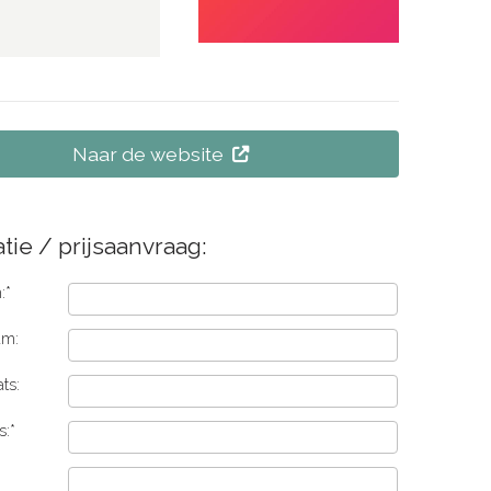
Naar de website
tie / prijsaanvraag:
:*
am:
ts:
s:*