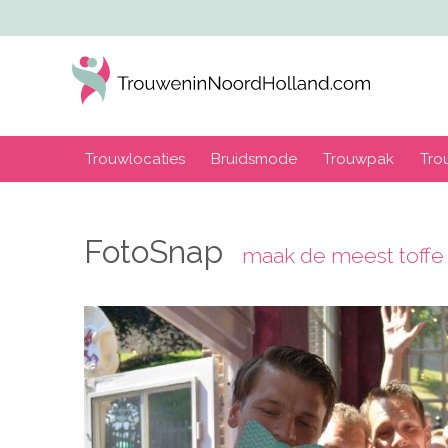
Trouwlocaties
Bruidsmode
Trouwpak
Tro
FotoSnap
maak de meest toffe