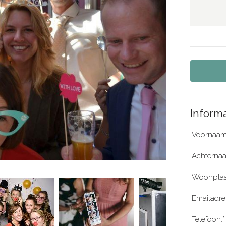
Informa
Voornaam
Achterna
Woonplaa
Emailadre
Telefoon:*