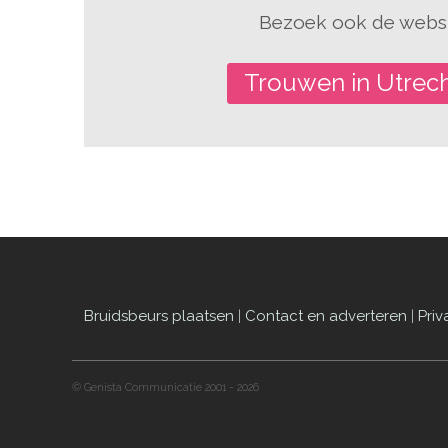
Bezoek ook de websi
Trouwen in Utrec
Bruidsbeurs plaatsen
|
Contact en adverteren
|
Priv
© Genista Communicatie 2001 - 2026