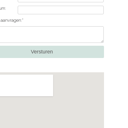
um:
e aanvragen:*